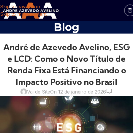
Skip to navigation
Skip to main content
Blog
ANDRÉ DE AZEVEDO AVELINO
,
FINANÇAS
André de Azevedo Avelino, ESG
e LCD: Como o Novo Título de
Renda Fixa Está Financiando o
Impacto Positivo no Brasil
0
Vai de Site
On 12 de janeiro de 2026