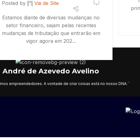
0
Posted by
Vai de Site
pri
Estamos diante de diversas mudanças no
setor financeiro, sejam pelas recentes
mudanças de tributação que entrarão em
vigor agora em 202...
CONTINUE READING
André de Azevedo Avelino
mos empreendedores. A vontade de criar coisas está no nosso DNA.``