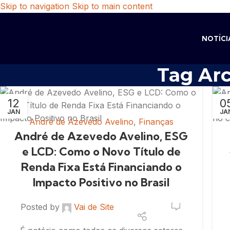
Skip to navigation
Skip to main content
NOTÍCI
Tag Ar
12
0
JAN
JA
André de Azevedo Avelino
,
Finanças
André de Azevedo Avelino, ESG
e LCD: Como o Novo Título de
Renda Fixa Está Financiando o
Impacto Positivo no Brasil
0
Posted by
Vai de Site