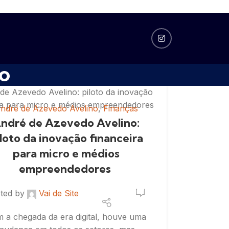
o
ndré de Azevedo Avelino
,
Finanças
ndré de Azevedo Avelino:
loto da inovação financeira
para micro e médios
empreendedores
0
ted by
Vai de Site
 a chegada da era digital, houve uma