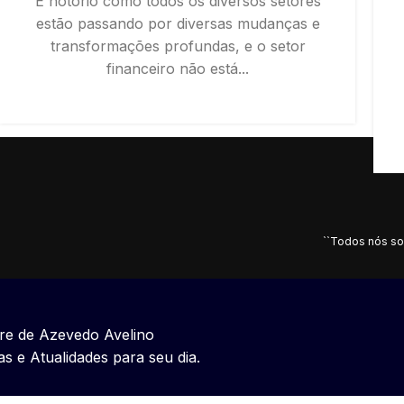
É notório como todos os diversos setores
estão passando por diversas mudanças e
transformações profundas, e o setor
financeiro não está...
CONTINUE READING
``Todos nós so
e de Azevedo Avelino
as e Atualidades para seu dia.