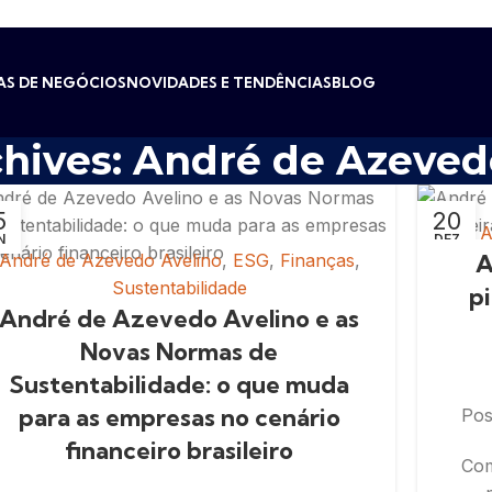
AS DE NEGÓCIOS
NOVIDADES E TENDÊNCIAS
BLOG
chives: André de Azeved
5
20
A
N
DEZ
A
André de Azevedo Avelino
,
ESG
,
Finanças
,
Sustentabilidade
pi
André de Azevedo Avelino e as
Novas Normas de
Sustentabilidade: o que muda
para as empresas no cenário
Pos
financeiro brasileiro
Com