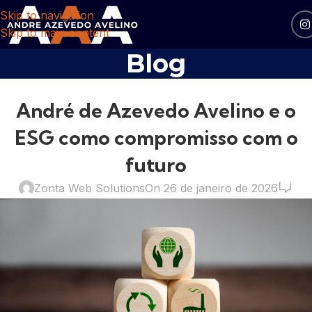
Skip to navigation
Skip to main content
Blog
ANDRÉ DE AZEVEDO AVELINO
,
ESG
,
SEM CATEGORIA
,
André de Azevedo Avelino e o
SUSTENTABILIDADE
ESG como compromisso com o
futuro
0
Zonta Web Solutions
On 26 de janeiro de 2026