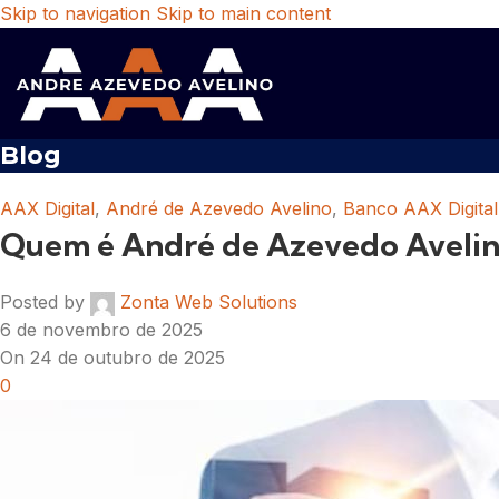
Skip to navigation
Skip to main content
Blog
AAX Digital
,
André de Azevedo Avelino
,
Banco AAX Digital
Quem é André de Azevedo Avelino
Posted by
Zonta Web Solutions
6 de novembro de 2025
On 24 de outubro de 2025
0