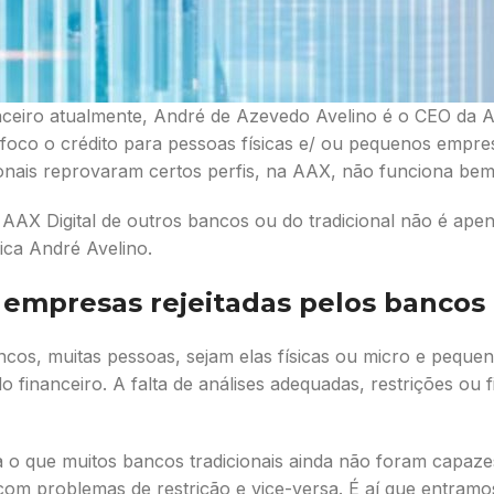
ceiro atualmente, André de Azevedo Avelino é o CEO da AAX
oco o crédito para pessoas físicas e/ ou pequenos empresá
ionais reprovaram certos perfis, na AAX, não funciona bem
AAX Digital de outros bancos ou do tradicional não é apen
fica André Avelino.
 empresas rejeitadas pelos bancos
ancos, muitas pessoas, sejam elas físicas ou micro e peq
financeiro. A falta de análises adequadas, restrições ou 
ca o que muitos bancos tradicionais ainda não foram capaze
com problemas de restrição e vice-versa. É aí que entramo