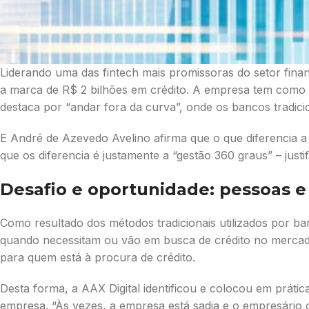
Liderando uma das fintech mais promissoras do setor finan
a marca de R$ 2 bilhões em crédito. A empresa tem como f
destaca por “andar fora da curva”, onde os bancos tradic
E André de Azevedo Avelino afirma que o que diferencia a 
que os diferencia é justamente a “gestão 360 graus” – justi
Desafio e oportunidade: pessoas e
Como resultado dos métodos tradicionais utilizados por b
quando necessitam ou vão em busca de crédito no mercado 
para quem está à procura de crédito.
Desta forma, a AAX Digital identificou e colocou em práti
empresa. “Às vezes, a empresa está sadia e o empresário 