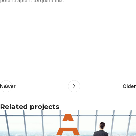
potenti aptent torquent mia.
Newer
Older
Related projects
A lacus bibendum pulvinar
Furniture